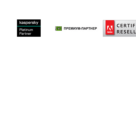
Наши
Продукты
О
Все производители
В
Акции
А
8 (800) 550-20-44
Категории
К
info@softexgroup.ru
Продукты по подписке
Сайт не осуществляет сбор и обработку персональных данных.
© 2010–2025, Softex — продажа и поддержка программного обес