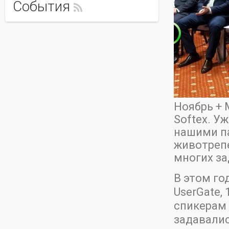
События
Ноябрь +
Softex. У
нашими па
животреп
многих за
В этом го
UserGate,
спикерам
задавалис