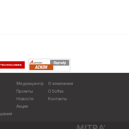
Медиацентр
О компании
Проекты
О Softex
Новости
Контакты
Акции
ешения