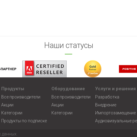
Наши статусы
Продукты
Оборудование
Услуги и решения
Все производители
Все производители
Разработка
Акции
Акции
Внедрение
Категории
Категории
Импортозамещение
Продукты по подписке
Аудиовизуальные р
 данных.