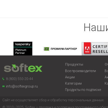
Наши
Продукты
О
Все производители
В
Акции
А
8 (800) 550-20-44
Категории
К
info@softexgroup.ru
Продукты по подписке
Сайт не осуществляет сбор и обработку персональных данных.
© 2010–2025, Softex — продажа и поддержка программного обес