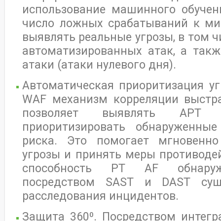
использование машинного обучен
число ложных срабатываний к м
выявлять реальные угрозы, в том ч
автоматизированных атак, а такж
атаки (атаки нулевого дня).
Автоматическая приоритизация уг
WAF механизм корреляции выстра
позволяет выявлять APT 
приоритизировать обнаруженны
риска. Это помогает мгновенно
угрозы и принять меры противоде
способность PT AF обнаруж
посредством SAST и DAST сущ
расследования инцидентов.
Защита 360⁰. Посредством интегра